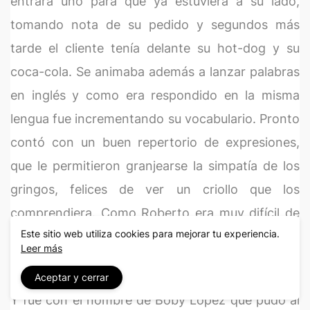
entrara uno para que ya estuviera a su lado,
tomando nota de su pedido y segundos más
tarde el cliente tenía delante su hot-dog y su
coca-cola. Se animaba además a lanzar palabras
en inglés y como era respondido en la misma
lengua fue incrementando su vocabulario. Pronto
contó con un buen repertorio de expresiones,
que le permitieron granjearse la simpatía de los
gringos, felices de ver un criollo que los
comprendiera. Como Roberto era muy difícil de
Este sitio web utiliza cookies para mejorar tu experiencia.
pronunciar, fueron ellos quienes decidieron
Leer más
llamarlo Boby.
Aceptar y cerrar
Y fue con el nombre de Boby López que pudo al