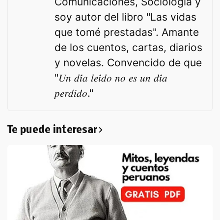
Comunicaciones, Sociología y
soy autor del libro "Las vidas
que tomé prestadas". Amante
de los cuentos, cartas, diarios
y novelas. Convencido de que
"𝑈𝑛 𝑑𝑖́𝑎 𝑙𝑒𝑖́𝑑𝑜 𝑛𝑜 𝑒𝑠 𝑢𝑛 𝑑𝑖́𝑎
𝑝𝑒𝑟𝑑𝑖𝑑𝑜."
Te puede interesar