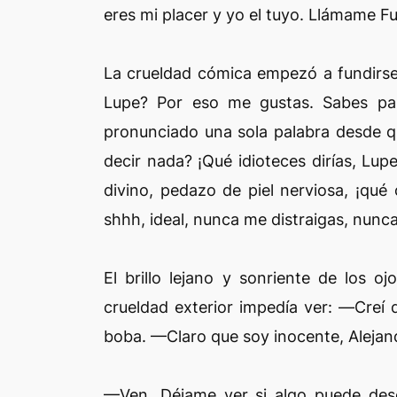
eres mi placer y yo el tuyo. Llámame Fu
La crueldad cómica empezó a fundirse
Lupe? Por eso me gustas. Sabes pa
pronunciado una sola palabra desde qu
decir nada? ¡Qué idioteces dirías, Lupe
divino, pedazo de piel nerviosa, ¡qué 
shhh, ideal, nunca me distraigas, nun
El brillo lejano y sonriente de los o
crueldad exterior impedía ver: —Creí
boba. —Claro que soy inocente, Alejan
—Ven. Déjame ver si algo puede des