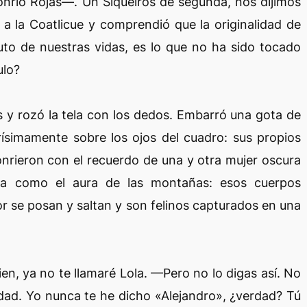
rió Rojas—. Un Siqueiros de segunda, nos dijimos
o a la Coatlicue y comprendió que la originalidad de
to de nuestras vidas, es lo que no ha sido tocado
ulo?
os y rozó la tela con los dedos. Embarró una gota de
gerísimamente sobre los ojos del cuadro: sus propios
onrieron con el recuerdo de una y otra mujer oscura
lida como el aura de las montañas: esos cuerpos
or se posan y saltan y son felinos capturados en una
en, ya no te llamaré Lola. —Pero no lo digas así. No
idad. Yo nunca te he dicho «Alejandro», ¿verdad? Tú