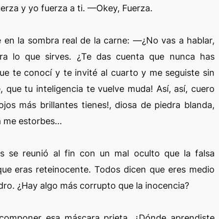
erza y yo fuerza a ti. —Okey, Fuerza.
 en la sombra real de la carne: —¿No vas a hablar,
ra lo que sirves. ¿Te das cuenta que nunca has
e te conocí y te invité al cuarto y me seguiste sin
, que tu inteligencia te vuelve muda! Así, así, cuero
ojos más brillantes tienes!, diosa de piedra blanda,
ca me estorbes…
jos se reunió al fin con un mal oculto que la falsa
 que eras reteinocente. Todos dicen que eres medio
dro. ¿Hay algo más corrupto que la inocencia?
componer esa máscara prieta. ¿Dónde aprendiste