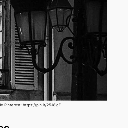
 Pinterest: https://pin.it/25J8igF