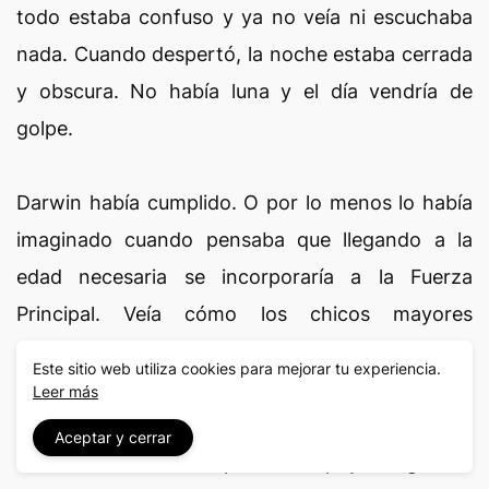
todo estaba confuso y ya no veía ni escuchaba
nada. Cuando despertó, la noche estaba cerrada
y obscura. No había luna y el día vendría de
golpe.
Darwin había cumplido. O por lo menos lo había
imaginado cuando pensaba que llegando a la
edad necesaria se incorporaría a la Fuerza
Principal. Veía cómo los chicos mayores
abandonaban orgullosos la cabaña para recibir la
Este sitio web utiliza cookies para mejorar tu experiencia.
escopeta de retrocarga, y de ahí ya no se les veía
Leer más
en los días que duraba la vigilancia del monte o la
Aceptar y cerrar
intervención militar para el apoyo logístico.