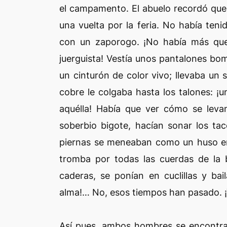
el campamento. El abuelo recordó que
una vuelta por la feria. No había te
con un zaporogo. ¡No había más que 
juerguista! Vestía unos pantalones bo
un cinturón de color vivo; llevaba un
cobre le colgaba hasta los talones: ¡
aquélla! Había que ver cómo se leva
soberbio bigote, hacían sonar los ta
piernas se meneaban como un huso e
tromba por todas las cuerdas de la b
caderas, se ponían en cuclillas y ba
alma!… No, esos tiempos han pasado. ¡
Así pues, ambos hombres se encontrar