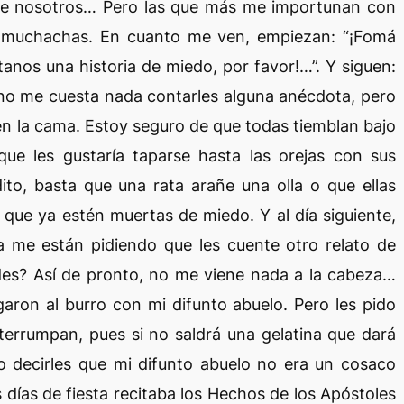
 de nosotros… Pero las que más me importunan con
y muchachas. En cuanto me ven, empiezan: “¡Fomá
tanos una historia de miedo, por favor!…”. Y siguen:
í no me cuesta nada contarles alguna anécdota, pero
en la cama. Estoy seguro de que todas tiemblan bajo
que les gustaría taparse hasta las orejas con sus
ito, basta que una rata arañe una olla o que ellas
 que ya estén muertas de miedo. Y al día siguiente,
 me están pidiendo que les cuente otro relato de
edes? Así de pronto, no me viene nada a la cabeza…
garon al burro con mi difunto abuelo. Pero les pido
terrumpan, pues si no saldrá una gelatina que dará
bo decirles que mi difunto abuelo no era un cosaco
os días de fiesta recitaba los Hechos de los Apóstoles