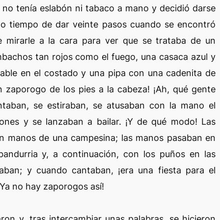
 no tenía eslabón ni tabaco a mano y decidió darse
nido tiempo de dar veinte pasos cuando se encontró
mirarle a la cara para ver que se trataba de un
mbachos tan rojos como el fuego, una casaca azul y
 sable en el costado y una pipa con una cadenita de
un zaporogo de los pies a la cabeza! ¡Ah, qué gente
ntaban, se estiraban, se atusaban con la mano el
cones y se lanzaban a bailar. ¡Y de qué modo! Las
n manos de una campesina; las manos pasaban en
andurria y, a continuación, con los puños en las
ilaban; y cuando cantaban, ¡era una fiesta para el
Ya no hay zaporogos así!
on y, tras intercambiar unas palabras, se hicieron