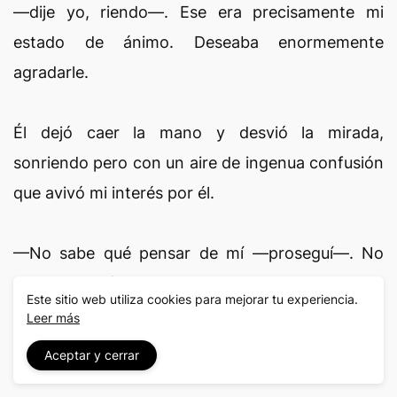
—dije yo, riendo—. Ese era precisamente mi
estado de ánimo. Deseaba enormemente
agradarle.
Él dejó caer la mano y desvió la mirada,
sonriendo pero con un aire de ingenua confusión
que avivó mi interés por él.
—No sabe qué pensar de mí —proseguí—. No
sabe por qué un extraño se dirige de repente a
Este sitio web utiliza cookies para mejorar tu experiencia.
usted en estos términos, pretendiendo leer sus
Leer más
pensamientos. Sin duda cree que estoy un poco
Aceptar y cerrar
chiflado. Quizá sea un excéntrico, pero no tanto