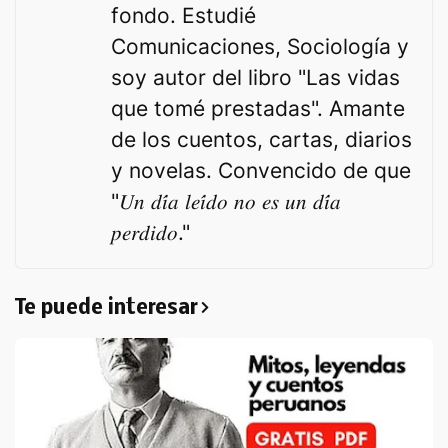
fondo. Estudié
Comunicaciones, Sociología y
soy autor del libro "Las vidas
que tomé prestadas". Amante
de los cuentos, cartas, diarios
y novelas. Convencido de que
"𝑈𝑛 𝑑𝑖́𝑎 𝑙𝑒𝑖́𝑑𝑜 𝑛𝑜 𝑒𝑠 𝑢𝑛 𝑑𝑖́𝑎
𝑝𝑒𝑟𝑑𝑖𝑑𝑜."
Te puede interesar