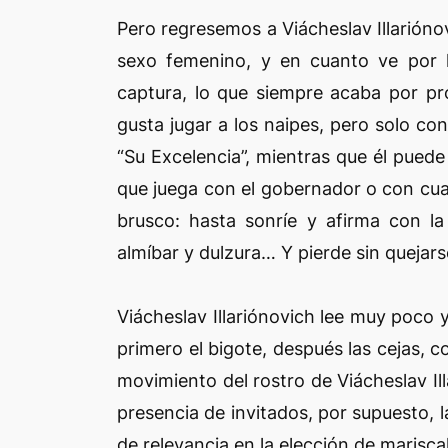
Pero regresemos a Viácheslav Illariónov
sexo femenino, y en cuanto ve por l
captura, lo que siempre acaba por pro
gusta jugar a los naipes, pero solo con
“Su Excelencia”, mientras que él puede 
que juega con el gobernador o con cual
brusco: hasta sonríe y afirma con l
almíbar y dulzura… Y pierde sin quejars
Viácheslav Illariónovich lee muy poco y
primero el bigote, después las cejas, co
movimiento del rostro de Viácheslav Ill
presencia de invitados, por supuesto, 
de relevancia en la elección de marisca