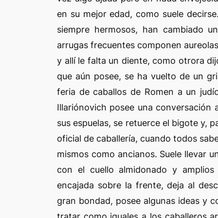
en su mejor edad, como suele decirse.
siempre hermosos, han cambiado un 
arrugas frecuentes componen aureolas 
y allí le falta un diente, como otrora d
que aún posee, se ha vuelto de un gr
feria de caballos de Romen a un judí
Illariónovich posee una conversación 
sus espuelas, se retuerce el bigote y, 
oficial de caballería, cuando todos sab
mismos como ancianos. Suele llevar un
con el cuello almidonado y amplios p
encajada sobre la frente, deja al de
gran bondad, posee algunas ideas y c
tratar como iguales a los caballeros