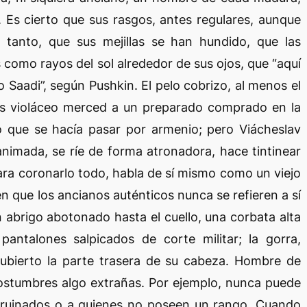
 Es cierto que sus rasgos, antes regulares, aunque
tanto, que sus mejillas se han hundido, que las
como rayos del sol alrededor de sus ojos, que “aquí
ijo Saadi”, según Pushkin. El pelo cobrizo, al menos el
is violáceo merced a un preparado comprado en la
o que se hacía pasar por armenio; pero Viácheslav
animada, se ríe de forma atronadora, hace tintinear
para coronarlo todo, habla de sí mismo como un viejo
en que los ancianos auténticos nunca se refieren a sí
 abrigo abotonado hasta el cuello, una corbata alta
antalones salpicados de corte militar; la gorra,
scubierto la parte trasera de su cabeza. Hombre de
ostumbres algo extrañas. Por ejemplo, nunca puede
 arruinados o a quienes no poseen un rango. Cuando