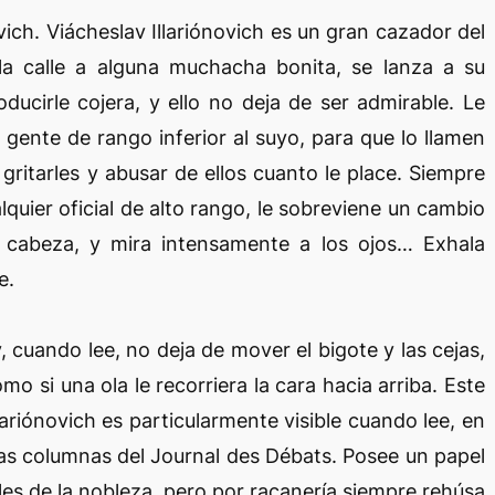
ich. Viácheslav Illariónovich es un gran cazador del
a calle a alguna muchacha bonita, se lanza a su
ducirle cojera, y ello no deja de ser admirable. Le
 gente de rango inferior al suyo, para que lo llamen
gritarles y abusar de ellos cuanto le place. Siempre
quier oficial de alto rango, le sobreviene un cambio
a cabeza, y mira intensamente a los ojos… Exhala
e.
, cuando lee, no deja de mover el bigote y las cejas,
mo si una ola le recorriera la cara hacia arriba. Este
ariónovich es particularmente visible cuando lee, en
las columnas del Journal des Débats. Posee un papel
les de la nobleza, pero por racanería siempre rehúsa