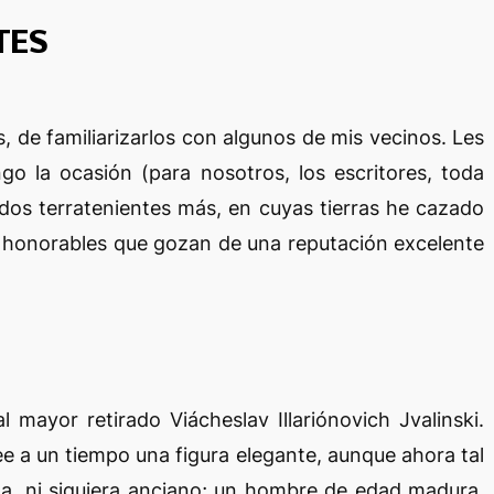
TES
, de familiarizarlos con algunos de mis vecinos. Les
o la ocasión (para nosotros, los escritores, toda
 dos terratenientes más, en cuyas tierras he cazado
honorables que gozan de una reputación excelente
l mayor retirado Viácheslav Illariónovich Jvalinski.
e a un tiempo una figura elegante, aunque ahora tal
da, ni siquiera anciano; un hombre de edad madura,