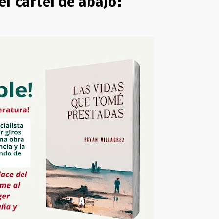
 el
cartel de abajo: