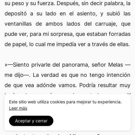
su peso y su fuerza. Después, sin decir palabra, la
depositó a su lado en el asiento, y subió las
ventanillas de ambos lados del carruaje, que
pude ver, para mi sorpresa, que estaban forradas
de papel, lo cual me impedía ver a través de ellas.
»—Siento privarle del panorama, señor Melas —
me dijo—. La verdad es que no tengo intención
de que vea adónde vamos. Podría resultar muy
incómodo para mí que supiese usted regresar allí
Este sitio web utiliza cookies para mejorar tu experiencia.
de nuevo.
Leer más
Aceptar y cerrar
»Como pueden suponer, quedé atónito ante una