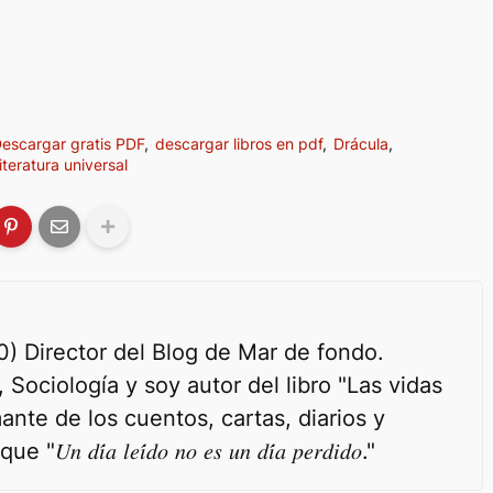
escargar gratis PDF
descargar libros en pdf
Drácula
literatura universal
(Lima, 1990) Director del Blog de Mar de fondo.
Sociología y soy autor del libro "Las vidas
nte de los cuentos, cartas, diarios y
́𝑎 𝑙𝑒𝑖́𝑑𝑜 𝑛𝑜 𝑒𝑠 𝑢𝑛 𝑑𝑖́𝑎 𝑝𝑒𝑟𝑑𝑖𝑑𝑜."