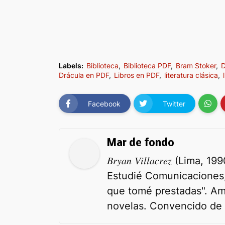
Labels:
Biblioteca
Biblioteca PDF
Bram Stoker
D
Drácula en PDF
Libros en PDF
literatura clásica
Facebook
Twitter
Mar de fondo
𝐵𝑟𝑦𝑎𝑛 𝑉𝑖𝑙𝑙𝑎𝑐𝑟𝑒𝑧 
Estudié Comunicaciones, 
que tomé prestadas". Ama
novelas. Convencido de que "𝑈𝑛 𝑑𝑖