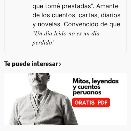
que tomé prestadas". Amante
de los cuentos, cartas, diarios
y novelas. Convencido de que
"𝑈𝑛 𝑑𝑖́𝑎 𝑙𝑒𝑖́𝑑𝑜 𝑛𝑜 𝑒𝑠 𝑢𝑛 𝑑𝑖́𝑎
𝑝𝑒𝑟𝑑𝑖𝑑𝑜."
Te puede interesar