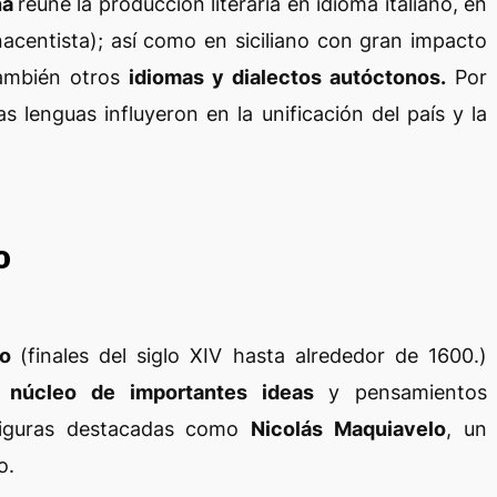
ana
reúne la producción literaria en idioma italiano, en
enacentista); así como en siciliano con gran impacto
también otros
idiomas y dialectos autóctonos.
Por
as lenguas influyeron en la unificación del país y la
o
to
(finales del siglo XIV hasta alrededor de 1600.)
s núcleo de importantes ideas
y pensamientos
 figuras destacadas como
Nicolás Maquiavelo
, un
o.