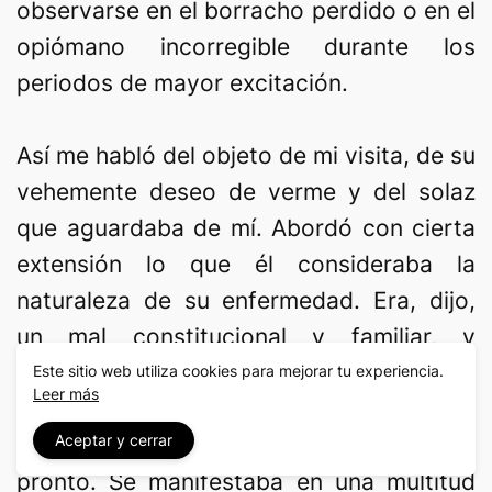
observarse en el borracho perdido o en el
opiómano incorregible durante los
periodos de mayor excitación.
Así me habló del objeto de mi visita, de su
vehemente deseo de verme y del solaz
que aguardaba de mí. Abordó con cierta
extensión lo que él consideraba la
naturaleza de su enfermedad. Era, dijo,
un mal constitucional y familiar, y
desesperaba de hallarle remedio; una
Este sitio web utiliza cookies para mejorar tu experiencia.
Leer más
simple afección nerviosa, añadió de
Aceptar y cerrar
inmediato, que indudablemente pasaría
pronto. Se manifestaba en una multitud