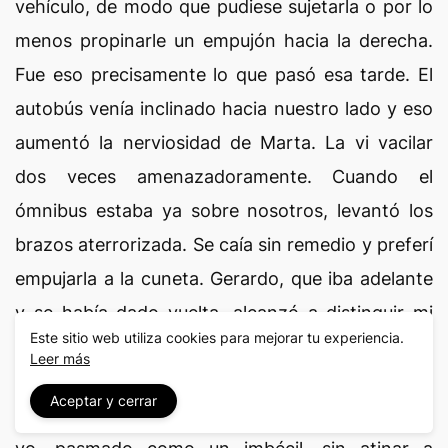
vehículo, de modo que pudiese sujetarla o por lo
menos propinarle un empujón hacia la derecha.
Fue eso precisamente lo que pasó esa tarde. El
autobús venía inclinado hacia nuestro lado y eso
aumentó la nerviosidad de Marta. La vi vacilar
dos veces amenazadoramente. Cuando el
ómnibus estaba ya sobre nosotros, levantó los
brazos aterrorizada. Se caía sin remedio y preferí
empujarla a la cuneta. Gerardo, que iba adelante
y se había dado vuelta, alcanzó a distinguir mi
Este sitio web utiliza cookies para mejorar tu experiencia.
ademán, no mi intención. Bajó de la bicicleta y
Leer más
contempló el cuadro que formábamos. Marta
Aceptar y cerrar
sucia de barro, con las rodillas ensangrentadas;