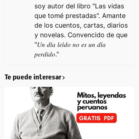
soy autor del libro "Las vidas
que tomé prestadas". Amante
de los cuentos, cartas, diarios
y novelas. Convencido de que
"𝑈𝑛 𝑑𝑖́𝑎 𝑙𝑒𝑖́𝑑𝑜 𝑛𝑜 𝑒𝑠 𝑢𝑛 𝑑𝑖́𝑎
𝑝𝑒𝑟𝑑𝑖𝑑𝑜."
Te puede interesar