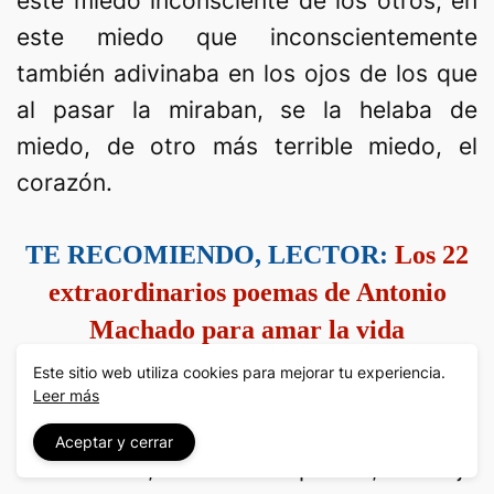
este miedo inconsciente de los otros, en
este miedo que inconscientemente
también adivinaba en los ojos de los que
al pasar la miraban, se la helaba de
miedo, de otro más terrible miedo, el
corazón.
TE RECOMIENDO, LECTOR:
Los 22
extraordinarios poemas de Antonio
Machado para amar la vida
Este sitio web utiliza cookies para mejorar tu experiencia.
Leer más
Así que traspuso el umbral de la solana
Aceptar y cerrar
de su casa, entornó la puerta; se dejó