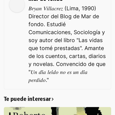
𝐵𝑟𝑦𝑎𝑛 𝑉𝑖𝑙𝑙𝑎𝑐𝑟𝑒𝑧 (Lima, 1990)
Director del Blog de Mar de
fondo. Estudié
Comunicaciones, Sociología y
soy autor del libro "Las vidas
que tomé prestadas". Amante
de los cuentos, cartas, diarios
y novelas. Convencido de que
"𝑈𝑛 𝑑𝑖́𝑎 𝑙𝑒𝑖́𝑑𝑜 𝑛𝑜 𝑒𝑠 𝑢𝑛 𝑑𝑖́𝑎
𝑝𝑒𝑟𝑑𝑖𝑑𝑜."
Te puede interesar