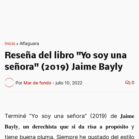
Inicio
Alfaguara
Reseña del libro "Yo soy una
señora" (2019) Jaime Bayly
0
Por
Mar de fondo
-
julio 10, 2022
Terminé “Yo soy una señora” (2019) de 𝐉𝐚𝐢𝐦𝐞
𝐁𝐚𝐲𝐥𝐲, 𝐮𝐧 𝐝𝐞𝐫𝐞𝐜𝐡𝐢𝐬𝐭𝐚 𝐪𝐮𝐞 𝐬𝐢́ 𝐝𝐚 𝐫𝐢𝐬𝐚 𝐚 𝐩𝐫𝐨𝐩𝐨́𝐬𝐢𝐭𝐨 y
tiene buena pluma. Siempre he gustado del estilo