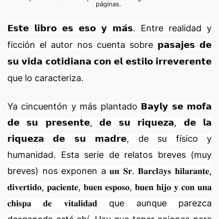
páginas.
𝗘𝘀𝘁𝗲 𝗹𝗶𝗯𝗿𝗼 𝗲𝘀 𝗲𝘀𝗼 𝘆 𝗺𝗮́𝘀. Entre realidad y
ficción el autor nos cuenta sobre 𝗽𝗮𝘀𝗮𝗷𝗲𝘀 𝗱𝗲
𝘀𝘂 𝘃𝗶𝗱𝗮 𝗰𝗼𝘁𝗶𝗱𝗶𝗮𝗻𝗮 𝗰𝗼𝗻 𝗲𝗹 𝗲𝘀𝘁𝗶𝗹𝗼 𝗶𝗿𝗿𝗲𝘃𝗲𝗿𝗲𝗻𝘁𝗲
que lo caracteriza.
Ya cincuentón y más plantado 𝗕𝗮𝘆𝗹𝘆 𝘀𝗲 𝗺𝗼𝗳𝗮
𝗱𝗲 𝘀𝘂 𝗽𝗿𝗲𝘀𝗲𝗻𝘁𝗲, 𝗱𝗲 𝘀𝘂 𝗿𝗶𝗾𝘂𝗲𝘇𝗮, 𝗱𝗲 𝗹𝗮
𝗿𝗶𝗾𝘂𝗲𝘇𝗮 𝗱𝗲 𝘀𝘂 𝗺𝗮𝗱𝗿𝗲, de su físico y
humanidad. Esta serie de relatos breves (muy
breves) nos exponen a 𝐮𝐧 𝐒𝐫. 𝐁𝐚𝐫𝐜𝐥a𝐲𝐬 𝐡𝐢𝐥𝐚𝐫𝐚𝐧𝐭𝐞,
𝐝𝐢𝐯𝐞𝐫𝐭𝐢𝐝𝐨, 𝐩𝐚𝐜𝐢𝐞𝐧𝐭𝐞, 𝐛𝐮𝐞𝐧 𝐞𝐬𝐩𝐨𝐬𝐨, 𝐛𝐮𝐞𝐧 𝐡𝐢𝐣𝐨 𝐲 𝐜𝐨𝐧 𝐮𝐧𝐚
𝐜𝐡𝐢𝐬𝐩𝐚 𝐝𝐞 𝐯𝐢𝐭𝐚𝐥𝐢𝐝𝐚𝐝 que aunque parezca