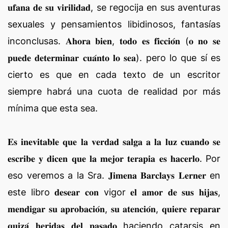
𝐮𝐟𝐚𝐧𝐚 𝐝𝐞 𝐬𝐮 𝐯𝐢𝐫𝐢𝐥𝐢𝐝𝐚𝐝, se regocija en sus aventuras
sexuales y pensamientos libidinosos, fantasías
inconclusas. 𝐀𝐡𝐨𝐫𝐚 𝐛𝐢𝐞𝐧, 𝐭𝐨𝐝𝐨 𝐞𝐬 𝐟𝐢𝐜𝐜𝐢𝐨́𝐧 (𝐨 𝐧𝐨 𝐬𝐞
𝐩𝐮𝐞𝐝𝐞 𝐝𝐞𝐭𝐞𝐫𝐦𝐢𝐧𝐚𝐫 𝐜𝐮𝐚́𝐧𝐭𝐨 𝐥𝐨 𝐬𝐞𝐚). pero lo que sí es
cierto es que en cada texto de un escritor
siempre habrá una cuota de realidad por más
mínima que esta sea.
𝐄𝐬 𝐢𝐧𝐞𝐯𝐢𝐭𝐚𝐛𝐥𝐞 𝐪𝐮𝐞 𝐥𝐚 𝐯𝐞𝐫𝐝𝐚𝐝 𝐬𝐚𝐥𝐠𝐚 𝐚 𝐥𝐚 𝐥𝐮𝐳 𝐜𝐮𝐚𝐧𝐝𝐨 𝐬𝐞
𝐞𝐬𝐜𝐫𝐢𝐛𝐞 𝐲 𝐝𝐢𝐜𝐞𝐧 𝐪𝐮𝐞 𝐥𝐚 𝐦𝐞𝐣𝐨𝐫 𝐭𝐞𝐫𝐚𝐩𝐢𝐚 𝐞𝐬 𝐡𝐚𝐜𝐞𝐫𝐥𝐨. Por
eso veremos a la Sra. 𝐉𝐢𝐦𝐞𝐧𝐚 𝐁𝐚𝐫𝐜𝐥𝐚𝐲𝐬 𝐋𝐞𝐫𝐧𝐞𝐫 en
este libro 𝐝𝐞𝐬𝐞𝐚𝐫 𝐜𝐨𝐧 vigor 𝐞𝐥 𝐚𝐦𝐨𝐫 𝐝𝐞 𝐬𝐮𝐬 𝐡𝐢𝐣𝐚𝐬,
𝐦𝐞𝐧𝐝𝐢𝐠𝐚𝐫 𝐬𝐮 𝐚𝐩𝐫𝐨𝐛𝐚𝐜𝐢𝐨́𝐧, 𝐬𝐮 𝐚𝐭𝐞𝐧𝐜𝐢𝐨́𝐧, 𝐪𝐮𝐢𝐞𝐫𝐞 𝐫𝐞𝐩𝐚𝐫𝐚𝐫
𝐪𝐮𝐢𝐳𝐚́ 𝐡𝐞𝐫𝐢𝐝𝐚𝐬 𝐝𝐞𝐥 𝐩𝐚𝐬𝐚𝐝𝐨 haciendo catarsis en