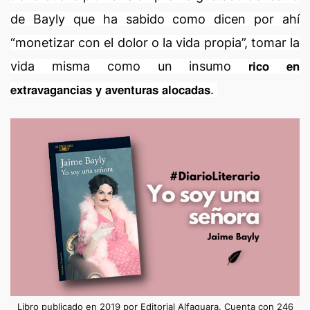
de Bayly que ha sabido como dicen por ahí
“monetizar con el dolor o la vida propia”, tomar la
vida misma como un insumo 𝗿𝗶𝗰𝗼 𝗲𝗻
𝗲𝘅𝘁𝗿𝗮𝘃𝗮𝗴𝗮𝗻𝗰𝗶𝗮𝘀 𝘆 𝗮𝘃𝗲𝗻𝘁𝘂𝗿𝗮𝘀 𝗮𝗹𝗼𝗰𝗮𝗱𝗮𝘀.
Libro publicado en 2019 por Editorial Alfaguara. Cuenta con 246