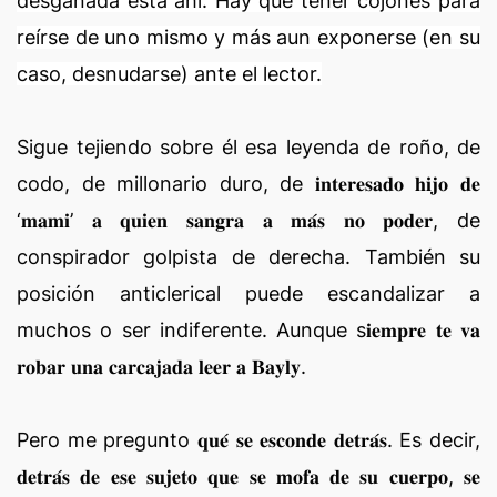
desganada está ahí. Hay que tener cojones para
reírse de uno mismo y más aun exponerse (en su
caso, desnudarse) ante el lector.
Sigue tejiendo sobre él esa leyenda de roño, de
codo, de millonario duro, de 𝐢𝐧𝐭𝐞𝐫𝐞𝐬𝐚𝐝𝐨 𝐡𝐢𝐣𝐨 𝐝𝐞
‘𝐦𝐚𝐦𝐢’ 𝐚 𝐪𝐮𝐢𝐞𝐧 𝐬𝐚𝐧𝐠𝐫𝐚 𝐚 𝐦𝐚́𝐬 𝐧𝐨 𝐩𝐨𝐝𝐞𝐫, de
conspirador golpista de derecha. También su
posición anticlerical puede escandalizar a
muchos o ser indiferente. Aunque s𝐢𝐞𝐦𝐩𝐫𝐞 𝐭𝐞 𝐯𝐚
𝐫𝐨𝐛𝐚𝐫 𝐮𝐧𝐚 𝐜𝐚𝐫𝐜𝐚𝐣𝐚𝐝𝐚 𝐥𝐞𝐞𝐫 𝐚 𝐁𝐚𝐲𝐥𝐲.
Pero me pregunto 𝐪𝐮𝐞́ 𝐬𝐞 𝐞𝐬𝐜𝐨𝐧𝐝𝐞 𝐝𝐞𝐭𝐫𝐚́𝐬. Es decir,
𝐝𝐞𝐭𝐫𝐚́𝐬 𝐝𝐞 𝐞𝐬𝐞 𝐬𝐮𝐣𝐞𝐭𝐨 𝐪𝐮𝐞 𝐬𝐞 𝐦𝐨𝐟𝐚 𝐝𝐞 𝐬𝐮 𝐜𝐮𝐞𝐫𝐩𝐨, 𝐬𝐞