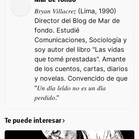
Mar de fondo
𝐵𝑟𝑦𝑎𝑛 𝑉𝑖𝑙𝑙𝑎𝑐𝑟𝑒𝑧 (Lima, 1990)
Director del Blog de Mar de
fondo. Estudié
Comunicaciones, Sociología y
soy autor del libro "Las vidas
que tomé prestadas". Amante
de los cuentos, cartas, diarios
y novelas. Convencido de que
"𝑈𝑛 𝑑𝑖́𝑎 𝑙𝑒𝑖́𝑑𝑜 𝑛𝑜 𝑒𝑠 𝑢𝑛 𝑑𝑖́𝑎
𝑝𝑒𝑟𝑑𝑖𝑑𝑜."
Te puede interesar