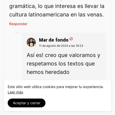
gramática, lo que interesa es llevar la
cultura latinoamericana en las venas.
Responder
Mar de fondo
11 de agosto de 2024 a las 19:23
Así es! creo que valoramos y
respetamos los textos que
hemos heredado
Este sitio web utiliza cookies para mejorar tu experiencia.
Leer más
Aceptar y cerrar
Anónimo
17 de enero de 2025 a las 0:09