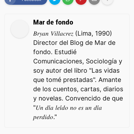
Mar de fondo
𝐵𝑟𝑦𝑎𝑛 𝑉𝑖𝑙𝑙𝑎𝑐𝑟𝑒𝑧 (Lima, 1990)
Director del Blog de Mar de
fondo. Estudié
Comunicaciones, Sociología y
soy autor del libro "Las vidas
que tomé prestadas". Amante
de los cuentos, cartas, diarios
y novelas. Convencido de que
"𝑈𝑛 𝑑𝑖́𝑎 𝑙𝑒𝑖́𝑑𝑜 𝑛𝑜 𝑒𝑠 𝑢𝑛 𝑑𝑖́𝑎
𝑝𝑒𝑟𝑑𝑖𝑑𝑜."