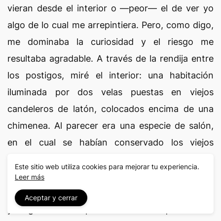
vieran desde el interior o —peor— el de ver yo
algo de lo cual me arrepintiera. Pero, como digo,
me dominaba la curiosidad y el riesgo me
resultaba agradable. A través de la rendija entre
los postigos, miré el interior: una habitación
iluminada por dos velas puestas en viejos
candeleros de latón, colocados encima de una
chimenea. Al parecer era una especie de salón,
en el cual se habían conservado los viejos
muebles, de un modelo casero y anticuado,
Este sitio web utiliza cookies para mejorar tu experiencia.
consistentes en varias sillas y sofás, algunas
Leer más
mesitas de caoba y labores de niña, enmarcadas
Aceptar y cerrar
y colgadas de las paredes. Pero aunque el salón