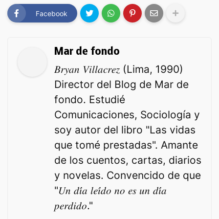
Facebook
Mar de fondo
𝐵𝑟𝑦𝑎𝑛 𝑉𝑖𝑙𝑙𝑎𝑐𝑟𝑒𝑧 (Lima, 1990)
Director del Blog de Mar de
fondo. Estudié
Comunicaciones, Sociología y
soy autor del libro "Las vidas
que tomé prestadas". Amante
de los cuentos, cartas, diarios
y novelas. Convencido de que
"𝑈𝑛 𝑑𝑖́𝑎 𝑙𝑒𝑖́𝑑𝑜 𝑛𝑜 𝑒𝑠 𝑢𝑛 𝑑𝑖́𝑎
𝑝𝑒𝑟𝑑𝑖𝑑𝑜."