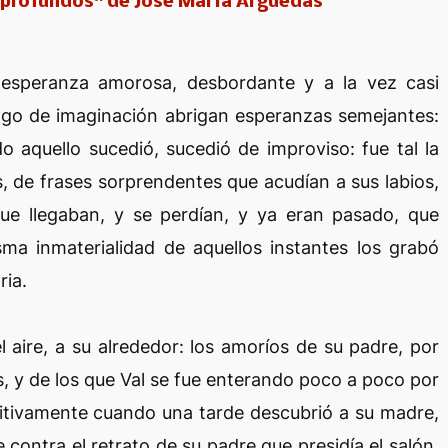
s profundos" de José María Arguedas
 esperanza amorosa, desbordante y a la vez casi
 algo de imaginación abrigan esperanzas semejantes:
o aquello sucedió, sucedió de improviso: fue tal la
 de frases sorprendentes que acudían a sus labios,
ue llegaban, y se perdían, y ya eran pasado, que
ma inmaterialidad de aquellos instantes los grabó
ria.
 aire, a su alrededor: los amoríos de su padre, por
, y de los que Val se fue enterando poco a poco por
initivamente cuando una tarde descubrió a su madre,
contra el retrato de su padre que presidía el salón.