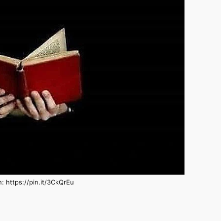
: https://pin.it/3CkQrEu