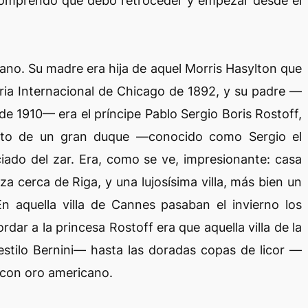
comprendo que debo retroceder y empezar desde el
ano. Su madre era hija de aquel Morris Hasylton que
eria Internacional de Chicago de 1892, y su padre —
e 1910— era el príncipe Pablo Sergio Boris Rostoff,
 nieto de un gran duque —conocido como Sergio el
iado del zar. Era, como se ve, impresionante: casa
a cerca de Riga, y una lujosísima villa, más bien un
En aquella villa de Cannes pasaban el invierno los
ordar a la princesa Rostoff era que aquella villa de la
estilo Bernini— hasta las doradas copas de licor —
 con oro americano.