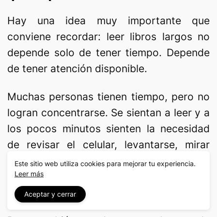
Hay una idea muy importante que
conviene recordar: leer libros largos no
depende solo de tener tiempo. Depende
de tener atención disponible.
Muchas personas tienen tiempo, pero no
logran concentrarse. Se sientan a leer y a
los pocos minutos sienten la necesidad
de revisar el celular, levantarse, mirar
otra cosa o abandonar el libro. Eso
Este sitio web utiliza cookies para mejorar tu experiencia.
Leer más
ocurre porque la mente se ha
acostumbrado a la interrupción.
Aceptar y cerrar